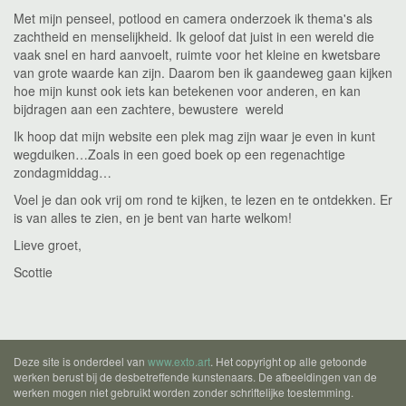
Met mijn penseel, potlood en camera onderzoek ik thema's als
zachtheid en menselijkheid. Ik geloof dat juist in een wereld die
vaak snel en hard aanvoelt, ruimte voor het kleine en kwetsbare
van grote waarde kan zijn. Daarom ben ik gaandeweg gaan kijken
hoe mijn kunst ook iets kan betekenen voor anderen, en kan
bijdragen aan een zachtere, bewustere wereld
Ik hoop dat mijn website een plek mag zijn waar je even in kunt
wegduiken…Zoals in een goed boek op een regenachtige
zondagmiddag…
Voel je dan ook vrij om rond te kijken, te lezen en te ontdekken. Er
is van alles te zien, en je bent van harte welkom!
Lieve groet,
Scottie
Deze site is onderdeel van
www.exto.art
. Het copyright op alle getoonde
werken berust bij de desbetreffende kunstenaars. De afbeeldingen van de
werken mogen niet gebruikt worden zonder schriftelijke toestemming.