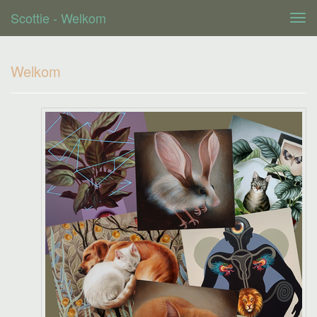
Scottie - Welkom
Tog
navi
Welkom