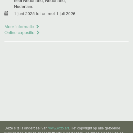
heel Nederland, Nederland,
Nederland
1 juni 2025 tot en met 1 juli 2026
Meer informatie
Online expositie
Deze site is onderdeel van
www.exto.art
. Het copyright op alle getoonde
werken berust bij de desbetreffende kunstenaars. De afbeeldingen van de