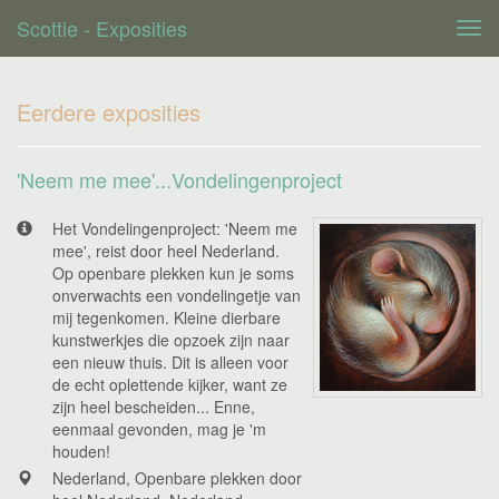
Scottie - Exposities
Tog
navi
Eerdere exposities
'Neem me mee'...Vondelingenproject
Het Vondelingenproject: 'Neem me
mee', reist door heel Nederland.
Op openbare plekken kun je soms
onverwachts een vondelingetje van
mij tegenkomen. Kleine dierbare
kunstwerkjes die opzoek zijn naar
een nieuw thuis. Dit is alleen voor
de echt oplettende kijker, want ze
zijn heel bescheiden... Enne,
eenmaal gevonden, mag je 'm
houden!
Nederland, Openbare plekken door