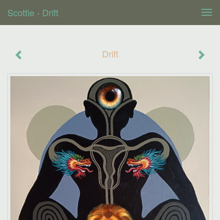
Scottie - Drift
Tog
navi
Drift