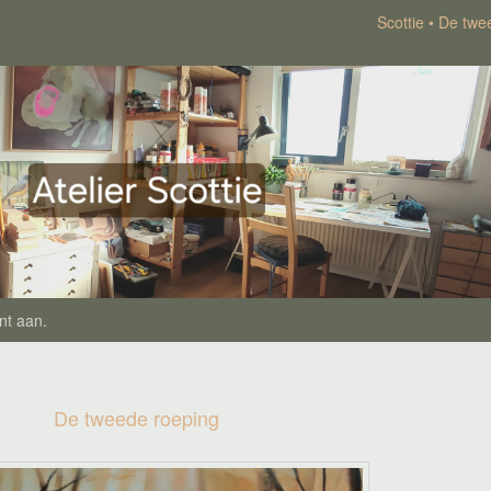
Scottie
De twe
nt aan
.
De tweede roeping