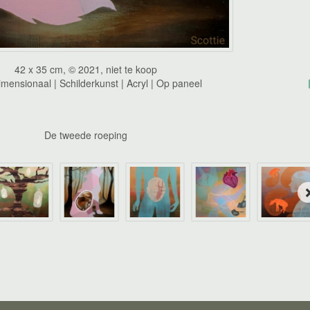
42 x 35 cm, © 2021, niet te koop
mensionaal | Schilderkunst | Acryl | Op paneel
De tweede roeping