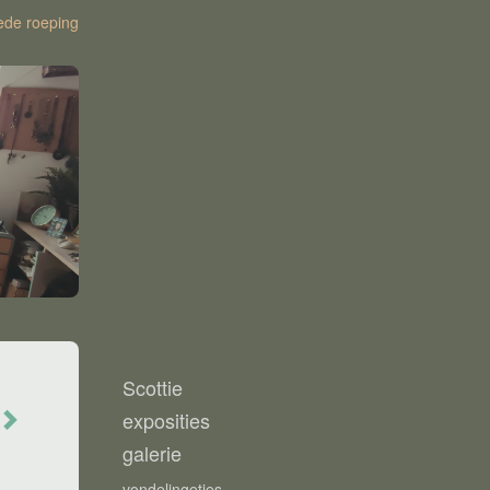
ede roeping
Scottie
exposities
galerie
vondelingetjes